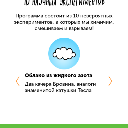
10 НАУЧНЫХ ЭКСПЕРИМЕНТОВ
Программа состоит из 10 невероятных
экспериментов,
в которых мы химичим,
смешиваем и взрываем!
я труба
Облако из жидкого азота
Снежный
можно
Два качера Бровина, аналоги
Что будет
а в
знаменитой катушки Тесла
жидкий а
0?
Узнаем на
 можно за
чтобы ни
ку.
повторит