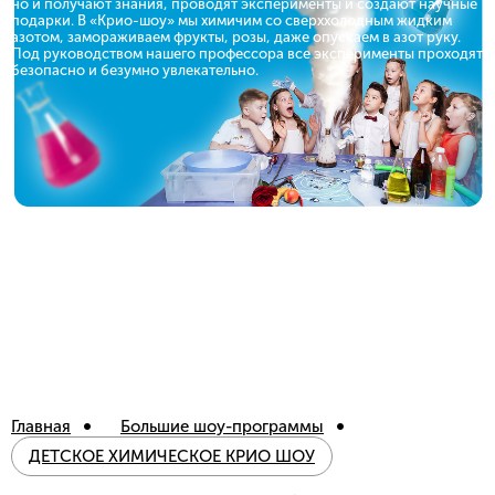
но и получают знания, проводят эксперименты и создают научные
подарки.
В «Крио-шоу» мы химичим со сверххолодным жидким
азотом, замораживаем фрукты, розы, даже опускаем
в азот руку.
Под руководством нашего профессора
все эксперименты проходят
безопасно и безумно увлекательно.
Главная
Большие шоу-программы
ДЕТСКОЕ ХИМИЧЕСКОЕ КРИО ШОУ