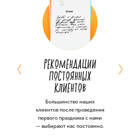
 ИГРЫ И
РЕКОМЕНДАЦИИ
РАБОТА
ИТ
ПОСТОЯННЫХ
КЛИЕНТОВ
ценарии и
Приедем 
еквизит —
заранее 
Большинство наших
жные
м
клиентов после проведения
детского
первого праздника с нами
а.
— выбирают нас постоянно.