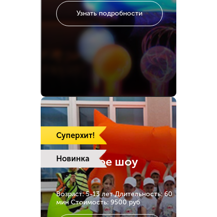
Узнать подробности
Суперхит!
Новинка
Надувное шоу
Возраст: 5-13 лет
Длительность: 60
мин
Стоимость: 9500 руб