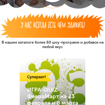
У НАС ВСЕГДА ЕСТЬ ЧЕМ УДИВИТЬ!
В нашем каталоге более 60 шоу-программ
и добавок на
любой вкус
Суперхит!
ИГРА-QUIZ
ФевраМарт на 23
февраля и 8 марта